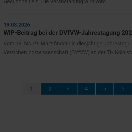
Gesundheit ein. Die Veranstaltung wird vom…
19.03.2026
WIP-Beitrag bei der DVfVW-Jahrestagung 20
Vom 18. bis 19. März findet die diesjährige Jahrestag
Versicherungswissenschaft (DVfVW) an der TH Köln sta
1
2
3
4
5
6