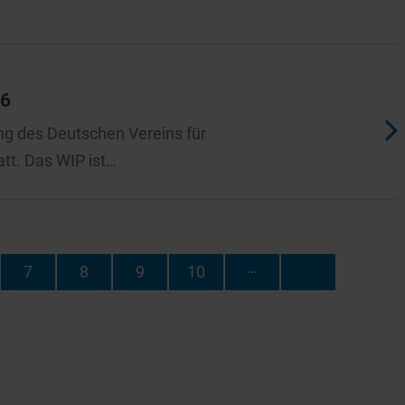
26
ung des Deutschen Vereins für
tt. Das WIP ist…
…
7
8
9
10