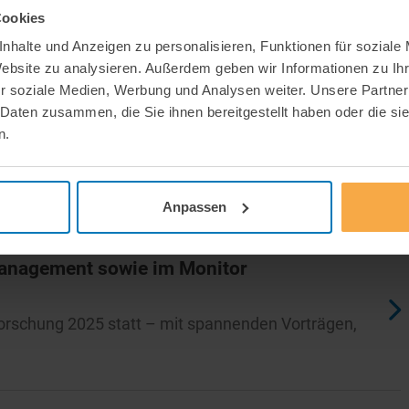
Cookies
nhalte und Anzeigen zu personalisieren, Funktionen für soziale
Website zu analysieren. Außerdem geben wir Informationen zu I
chhaltigkeit der Kranken- und
r soziale Medien, Werbung und Analysen weiter. Unsere Partner
 Daten zusammen, die Sie ihnen bereitgestellt haben oder die s
n.
Wild im Rahmen des Online-Formats
olks- und…
Anpassen
management sowie im Monitor
rschung 2025 statt – mit spannenden Vorträgen,