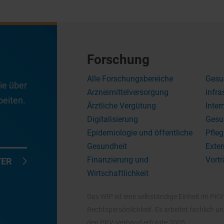
Forschung
Alle Forschungsbereiche
Gesu
ie über
Arzneimittelversorgung
infra
eiten.
Ärztliche Vergütung
Inter
Digitalisierung
Gesu
Epidemiologie und öffentliche
Pfleg
Gesundheit
Exter
Finanzierung und
Vortr
TER
Wirtschaftlichkeit
Das WIP ist eine selbständige Einheit im PK
Rechtspersönlichkeit. Es arbeitet fachlich 
den PKV-Verband erfolgte 2005.