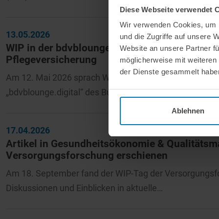
Diese Webseite verwendet 
Wir verwenden Cookies, um I
13.05.2026
und die Zugriffe auf unsere 
WIP in der bdvblounge.digital: Vortrag zur Na
Website an unsere Partner fü
Pflegeversicherung
möglicherweise mit weiteren
der Dienste gesammelt habe
Am 12. Mai 2026 sprach WIP-Institutsleiter Dr. Frank 
„bdvblounge.digital“ des Bundesverbands Deutscher V
Ablehnen
17.04.2026
Artikel in Gesundheitsökonomie & Qualitäts
Versorgungsforschung erschienen
Am 18. September fand der WIP-Tag der Versorgungsfo
Diskussionen und Einblicken in aktuelle…