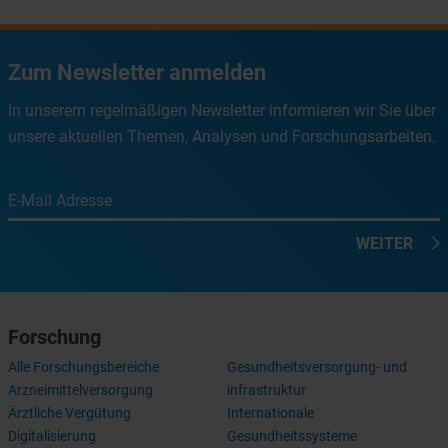
Zum Newsletter anmelden
In unserem regelmäßigen Newsletter informieren wir Sie über
unsere aktuellen Themen, Analysen und Forschungsarbeiten.
E-Mail Adresse
WEITER
Forschung
Alle Forschungsbereiche
Gesundheitsversorgung- und
Arzneimittelversorgung
infrastruktur
Ärztliche Vergütung
Internationale
Digitalisierung
Gesundheitssysteme