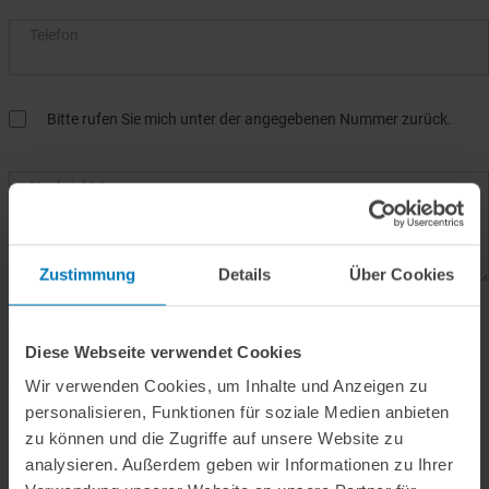
Telefon
Bitte rufen Sie mich unter der angegebenen Nummer zurück.
Nachricht
*
Zustimmung
Details
Über Cookies
Hiermit bestätige ich die
Informationen zur Datenverarbeitung
gemäß EU-DSGVO zur Kenntnis genommen zu haben.
*
Diese Webseite verwendet Cookies
Wir verwenden Cookies, um Inhalte und Anzeigen zu
personalisieren, Funktionen für soziale Medien anbieten
ABSENDEN
zu können und die Zugriffe auf unsere Website zu
analysieren. Außerdem geben wir Informationen zu Ihrer