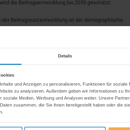
ird die Beitragsentwicklung bis 2050 geschätzt.
 der Beitragssatzentwicklung ist der demographische
ich in der GKV sowohl bei den Ausgaben (durch
 bei den Einnahmen (durch im Schnitt geringere
bemerkbar. Zusätzlich wirkt er durch den
größert damit den Effekt auf der Einnahmenseite. Der
Details
 bis 2050 ca. 4 bis 5 Beitragssatzpunkte aus. Dies
hen für die Abweichungen sind darin zu finden, dass
Cookies
gkeit des Lebensalters versteilert haben. Die Ausgaben
nhalte und Anzeigen zu personalisieren, Funktionen für soziale
n für Jüngere. Damit verstärkt sich der
Website zu analysieren. Außerdem geben wir Informationen zu I
ren. Zusätzlich wird die Wirkung der Rentenformel mit
r soziale Medien, Werbung und Analysen weiter. Unsere Partner
 Daten zusammen, die Sie ihnen bereitgestellt haben oder die s
ragspunkt verantwortlich ist.
n.