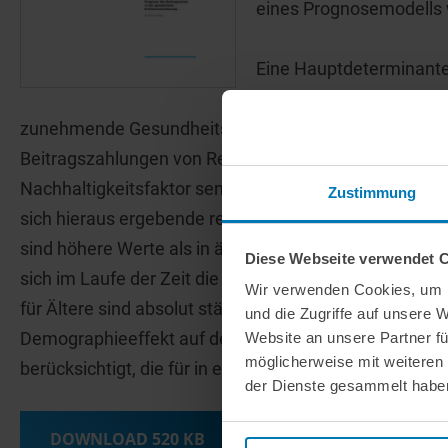
eines Prognosemodells w
Eine Hauptdeterminante
Wandel. Dieser macht s
zunehmende Gesundheitsleistungen im Alter) als auch
Beitragszahlungen von Rentnern als von Mitgliedern) 
Nachhaltigkeitsfaktor senkend auf die Renten und ver
Zustimmung
sich hieraus ergebende reine Demographieeffekt macht
sind höhere Werte als in älteren Prognosen. Die Ursac
Diese Webseite verwendet 
sich im Laufe der Zeit die Ausgabenprofile in Abhängi
Wir verwenden Cookies, um I
für Ältere sind absolut stärker gestiegen als diejenige
und die Zugriffe auf unsere 
Demographieeffekt auf der Ausgabenseite mit den Jah
Website an unsere Partner fü
möglicherweise mit weiteren
berücksichtigt, die für in etwa einen zusätzlichen Beit
der Dienste gesammelt habe
DOWNLOAD
520 KB