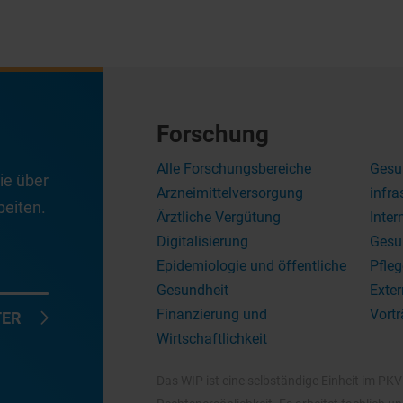
Forschung
Alle Forschungsbereiche
Gesu
ie über
Arzneimittelversorgung
infra
eiten.
Ärztliche Vergütung
Inter
Digitalisierung
Gesu
Epidemiologie und öffentliche
Pfleg
Gesundheit
Exter
Finanzierung und
Vortr
TER
Wirtschaftlichkeit
Das WIP ist eine selbständige Einheit im PK