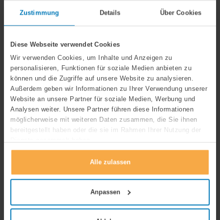
Zustimmung
Details
Über Cookies
Weitere Informationen
Diese Webseite verwendet Cookies
Wir verwenden Cookies, um Inhalte und Anzeigen zu
Alle Forschungsbereiche
personalisieren, Funktionen für soziale Medien anbieten zu
können und die Zugriffe auf unsere Website zu analysieren.
Arzneimittelversorgung
Außerdem geben wir Informationen zu Ihrer Verwendung unserer
Website an unsere Partner für soziale Medien, Werbung und
Ärztliche Vergütung
Analysen weiter. Unsere Partner führen diese Informationen
möglicherweise mit weiteren Daten zusammen, die Sie ihnen
Digitalisierung
bereitgestellt haben oder die sie im Rahmen Ihrer Nutzung der
Dienste gesammelt haben.
Epidemiologie und öffentliche
Gesundheit
Alle zulassen
Finanzierung und Wirtschaftlichkeit
Anpassen
Gesundheitsversorgung- und
infrastruktur