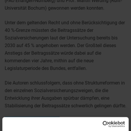
(FAU Erlangen-Nürnberg) und Prof. Martin Werding (Ruhr-
Universität Bochum) gewonnen werden konnten.
Unter dem geltenden Recht und ohne Berücksichtigung der
40 %-Grenze müssten die Beitragssätze der
Sozialversicherungen laut der Untersuchung bereits bis
2030 auf 45 % angehoben werden. Der Großteil dieses
Anstiegs der Beitragssätze würde dabei auf die
kommenden vier Jahre, mithin auf die neue
Legislaturperiode des Bundes, entfallen.
Die Autoren schlussfolgern, dass ohne Strukturreformen in
den einzelnen Sozialversicherungszweigen, die die
Entwicklung ihrer Ausgaben spürbar dämpfen, eine
Stabilisierung der Beitragssätze schwerlich gelingen dürfte.
DOWNLOAD
370 KB