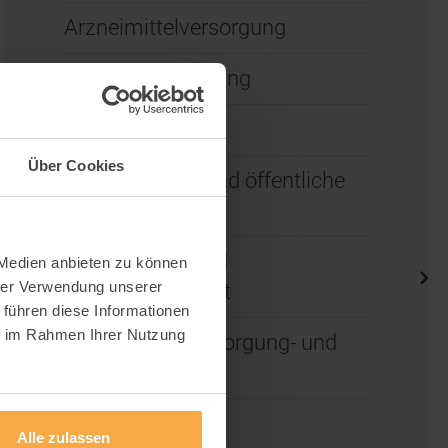
Arzneimittelversorgung
Ärztliche Vergütung
Digitalisierung
Über Cookies
Epidemiologie und öffentliche
Gesundheit
Finanzierung und
 Medien anbieten zu können
hrer Verwendung unserer
Wirtschaftlichkeit
 führen diese Informationen
ie im Rahmen Ihrer Nutzung
Gesundheitsversorgung- und
infrastruktur
Internationale
Alle zulassen