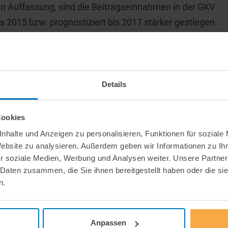
en Auffassung, sind die Beitragseinnahmen in der GKV
s 2015 bzw. prognostiziert bis 2017 stärker gestiegen
ragsentwicklung ist bei beiden Kostenträgern vor dem
hmenden Alterung der Bevölkerung zu sehen. Ein
teigerungen ist zudem dem medizinisch-technischen
 der für die Patienten zu vielfach verbesserten
Details
gnostik und Therapie führt.
Cookies
nhalte und Anzeigen zu personalisieren, Funktionen für soziale
Website zu analysieren. Außerdem geben wir Informationen zu I
r soziale Medien, Werbung und Analysen weiter. Unsere Partner
 Daten zusammen, die Sie ihnen bereitgestellt haben oder die s
n.
Anpassen