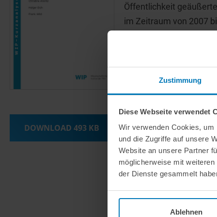
Öffentlichkeit geäußert
im Zeitraum von 2007 bi
als in der PKV. Die Beit
Hintergrund einer zune
Großteil der Ausgabens
Fortschritt zuzurechnen,
Zustimmung
Möglichkeiten in der Dia
Diese Webseite verwendet 
DOWNLOAD
493 KB
Wir verwenden Cookies, um I
und die Zugriffe auf unsere 
Website an unsere Partner fü
möglicherweise mit weiteren
der Dienste gesammelt habe
Ablehnen