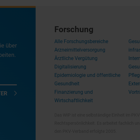
Forschung
Alle Forschungsbereiche
Gesu
ie über
Arzneimittelversorgung
infra
eiten.
Ärztliche Vergütung
Inter
Digitalisierung
Gesu
Epidemiologie und öffentliche
Pfleg
Gesundheit
Exter
Finanzierung und
Vortr
TER
Wirtschaftlichkeit
Das WIP ist eine selbständige Einheit im PK
Rechtspersönlichkeit. Es arbeitet fachlich 
den PKV-Verband erfolgte 2005.