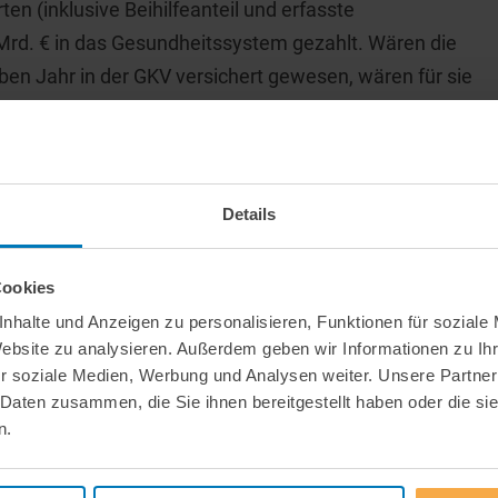
en (inklusive Beihilfeanteil und erfasste
 Mrd. € in das Gesundheitssystem gezahlt. Wären die
ben Jahr in der GKV versichert gewesen, wären für sie
stungsausgaben ins Gesundheitssystem geflossen.
satz im Jahr 2008 ca. 10,9 Mrd. €. Im Vergleich zum
e in den Vorjahren ein deutlicher Anstieg von 327 Mio.
Details
neben der Zunahme der Versichertenzahl in der PKV vor
Cookies
ass der Mehrumsatz pro Person mit dem Lebensalter im
nhalte und Anzeigen zu personalisieren, Funktionen für soziale
rsichertenkollektivs zu einer Zunahme des
Website zu analysieren. Außerdem geben wir Informationen zu I
gsbereiche wird deutlich, dass der Mehrumsatz vor
r soziale Medien, Werbung und Analysen weiter. Unsere Partner
 Daten zusammen, die Sie ihnen bereitgestellt haben oder die s
gen ist. Auch im zahnmedizinischen Bereich ist ein
n.