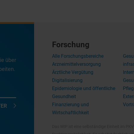
Forschung
Alle Forschungsbereiche
Gesu
ie über
Arzneimittelversorgung
infra
eiten.
Ärztliche Vergütung
Inter
Digitalisierung
Gesu
Epidemiologie und öffentliche
Pfleg
Gesundheit
Exter
Finanzierung und
Vortr
TER
Wirtschaftlichkeit
Das WIP ist eine selbständige Einheit im PK