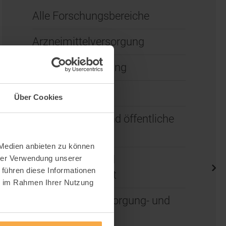
Alle Forschungsbereiche
Arzneimittelversorgung
Ärztliche Vergütung
Digitalisierung
Über Cookies
Epidemiologie und öffentliche
Gesundheit
 Medien anbieten zu können
Finanzierung und
hrer Verwendung unserer
 führen diese Informationen
Wirtschaftlichkeit
ie im Rahmen Ihrer Nutzung
Gesundheitsversorgung- und
infrastruktur