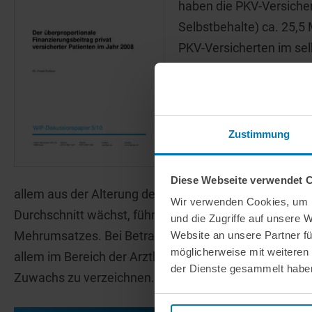
haben die PKV-Versichert
Selbstbehalte) ca. 25,5
PKV-Versicherten im sel
nur 14,7 Mrd. € an Lei
Somit betrug der Mehrum
Jahr 2007 ergibt sich wi
€.
Zustimmung
Der Anstieg resultiert 
Diese Webseite verwendet 
allem aus der Alterung der Versicherten. Dadurch, d
Wir verwenden Cookies, um I
Durchschnitt wächst, führt allein die Alterung des Ve
und die Zugriffe auf unsere 
Mehrumsatzes. Bei Betrachtung der einzelnen Leistun
Website an unsere Partner fü
möglicherweise mit weiteren
allem im Bereich der Arzthonorare relativ stark gestie
der Dienste gesammelt habe
Zuwachs zu verzeichnen.