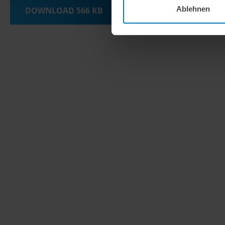
Ablehnen
DOWNLOAD
566 KB