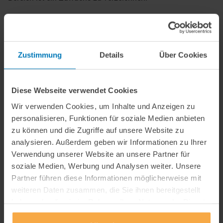
Die Studie zeigt, dass sich der dominierende
Mehrumsatzanteil im ärztlichen Honorarbereich weiter
erhöht hat. Damit profitieren die Ärzte auch im Jahr 2007
Zustimmung
Details
Über Cookies
in zunehmendem Maße von den Privatversicherten.
Diese Webseite verwendet Cookies
DOWNLOAD
269 KB
Wir verwenden Cookies, um Inhalte und Anzeigen zu
personalisieren, Funktionen für soziale Medien anbieten
zu können und die Zugriffe auf unsere Website zu
analysieren. Außerdem geben wir Informationen zu Ihrer
Weitere Informationen
Verwendung unserer Website an unsere Partner für
soziale Medien, Werbung und Analysen weiter. Unsere
Alle Forschungsbereiche
Partner führen diese Informationen möglicherweise mit
weiteren Daten zusammen, die Sie ihnen bereitgestellt
Arzneimittelversorgung
haben oder die sie im Rahmen Ihrer Nutzung der Dienste
Ärztliche Vergütung
gesammelt haben.