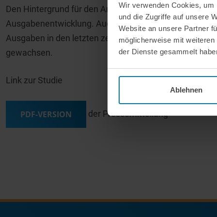
Wir verwenden Cookies, um I
Den Hintergrund für den Anstieg der Beiträge bildet in
und die Zugriffe auf unsere 
Ausgabenentwicklung. Auch hier weist die GKV höhere 
Website an unsere Partner fü
Ausgaben in den letzten zehn Jahren pro Jahr um 3,5 %
möglicherweise mit weiteren
der Dienste gesammelt habe
gewachsen.
Link zur Studie
Ablehnen
der Pressemitteilung
PDF-VERSION