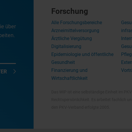
Forschung
Alle Forschungsbereiche
Gesu
ie über
Arzneimittelversorgung
infra
eiten.
Ärztliche Vergütung
Inter
Digitalisierung
Gesu
Epidemiologie und öffentliche
Pfleg
Gesundheit
Exter
Finanzierung und
Vortr
TER
Wirtschaftlichkeit
Das WIP ist eine selbständige Einheit im PK
Rechtspersönlichkeit. Es arbeitet fachlich 
den PKV-Verband erfolgte 2005.