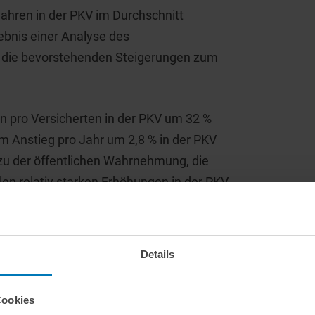
Jahren in der PKV im Durchschnitt
gebnis einer Analyse des
ch die bevorstehenden Steigerungen zum
n pro Versicherten in der PKV um 32 %
em Anstieg pro Jahr um 2,8 % in der PKV
 zu der öffentlichen Wahrnehmung, die
en relativ starken Erhöhungen in der PKV
achholenden Beitragsanpassung. Dagegen
schlicherweise eine stabile Entwicklung,
 gestiegen ist. Die regelmäßige
Details
 Wachstum der beitragspflichtigen
 deutlich steigenden Beitragszahlungen.
Cookies