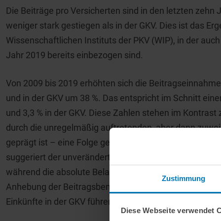
Die Beiträge pro Versicherten sind in den letzten zehn 
weniger stark gestiegen als in der GKV. Dies ist das Er
Wissenschaftlichen Instituts der PKV (WIP), in der au
Jahr 2019 bereits einbezogen sind.
Von 2009 bis 2019 erhöhten sich die Beitragseinnahme
und in der GKV um 38 %. Das entspricht im Schnitt ein
und 3,3 % in der GKV. Diese Zahlen stehen im Kontrast
durch die unregelmäßig auftretenden, aber dann zuweil
geprägt ist – eine Folge gesetzlicher Vorgaben zur n
suggeriert der unveränderte Beitragssatz in der GKV fäl
während die absolute Belastung der Versicherten stetig
Zustimmung
Anhebung der Beitragsbemessungsgrenze und das hohe
Einkünfte in der GKV führen in der Summe dort aber zu
Diese Webseite verwendet 