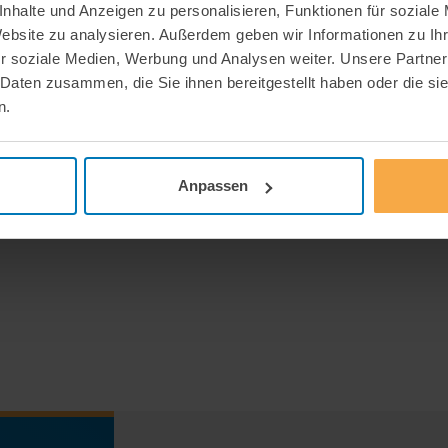
nhalte und Anzeigen zu personalisieren, Funktionen für soziale
 beiden Systemen die steigende
Website zu analysieren. Außerdem geben wir Informationen zu I
Zuwächse auf. Im Schnitt sind die
r soziale Medien, Werbung und Analysen weiter. Unsere Partner
 in der GKV und um 3,1 % in der PKV
 Daten zusammen, die Sie ihnen bereitgestellt haben oder die s
n.
Anpassen