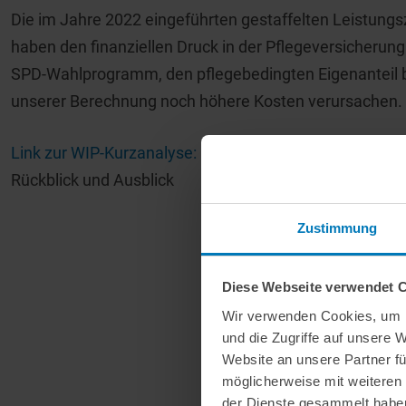
Die im Jahre 2022 eingeführten gestaffelten Leistung
haben den finanziellen Druck in der Pflegeversicherun
SPD-Wahlprogramm, den pflegebedingten Eigenanteil b
unserer Berechnung noch höhere Kosten verursachen.
Link zur WIP-Kurzanalyse:
Begrenzung der pflegebeding
Rückblick und Ausblick
Zustimmung
Diese Webseite verwendet 
Wir verwenden Cookies, um I
und die Zugriffe auf unsere 
Website an unsere Partner fü
möglicherweise mit weiteren
der Dienste gesammelt habe