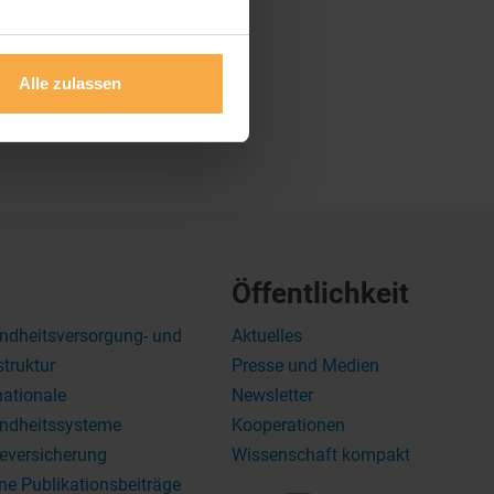
Alle zulassen
Öffentlichkeit
ndheitsversorgung- und
Aktuelles
struktur
Presse und Medien
nationale
Newsletter
ndheitssysteme
Kooperationen
eversicherung
Wissenschaft kompakt
ne Publikationsbeiträge