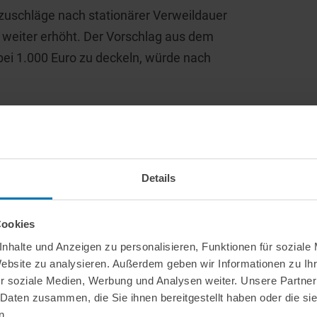
szuschläge nach stationärer Verweildauer
g weiter erhöht. Der Vorschlag aus dem
ei 1.000 Euro zu deckeln, würde nach
ten Eigenanteile nach § 43c SGB XI –
Details
Cookies
nhalte und Anzeigen zu personalisieren, Funktionen für soziale
Website zu analysieren. Außerdem geben wir Informationen zu I
r soziale Medien, Werbung und Analysen weiter. Unsere Partner
 Daten zusammen, die Sie ihnen bereitgestellt haben oder die s
n.