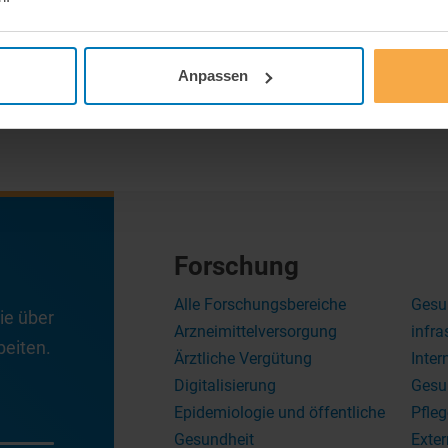
Anpassen
Forschung
Alle Forschungsbereiche
Gesu
ie über
Arzneimittelversorgung
infra
eiten.
Ärztliche Vergütung
Inter
Digitalisierung
Gesu
Epidemiologie und öffentliche
Pfleg
Gesundheit
Exter