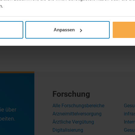
n.
Anpassen
Forschung
Alle Forschungsbereiche
Gesu
ie über
Arzneimittelversorgung
infra
eiten.
Ärztliche Vergütung
Inter
Digitalisierung
Gesu