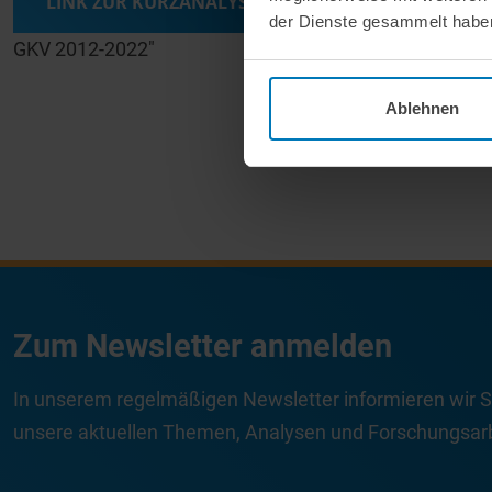
LINK ZUR KURZANALYSE
der Dienste gesammelt habe
GKV 2012-2022"
Ablehnen
Zum Newsletter anmelden
In unserem regelmäßigen Newsletter informieren wir S
unsere aktuellen Themen, Analysen und Forschungsarb