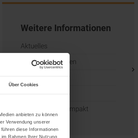
Weitere Informationen
Aktuelles
Presse und Medien
Newsletter
Über Cookies
Kooperationen
Wissenschaft kompakt
 Medien anbieten zu können
hrer Verwendung unserer
 führen diese Informationen
ie im Rahmen Ihrer Nutzung