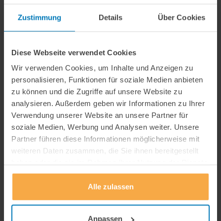
Weitere Informationen
Zustimmung
Details
Über Cookies
Aktuelles
Diese Webseite verwendet Cookies
Presse und Medien
Wir verwenden Cookies, um Inhalte und Anzeigen zu
personalisieren, Funktionen für soziale Medien anbieten
Newsletter
zu können und die Zugriffe auf unsere Website zu
analysieren. Außerdem geben wir Informationen zu Ihrer
Kooperationen
Verwendung unserer Website an unsere Partner für
Wissenschaft kompakt
soziale Medien, Werbung und Analysen weiter. Unsere
Partner führen diese Informationen möglicherweise mit
weiteren Daten zusammen, die Sie ihnen bereitgestellt
haben oder die sie im Rahmen Ihrer Nutzung der Dienste
gesammelt haben.
Alle zulassen
Anpassen