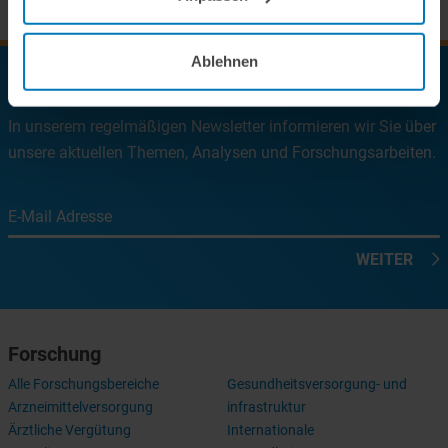
Ablehnen
Zum Newsletter anmelden
In unserem regelmäßigen Newsletter informieren wir Sie über
unsere aktuellen Themen, Analysen und Forschungsarbeiten.
E-Mail Adresse
WEITER
Forschung
Alle Forschungsbereiche
Gesundheitsversorgung- und
Arzneimittelversorgung
infrastruktur
Ärztliche Vergütung
Internationale