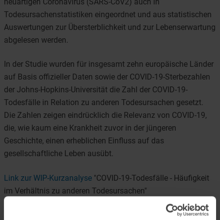
neuartigen Coronavirus (SARS-CoV2) auch in
Todesursachenstatistiken eingeordnet und aus statistischen
Auswertungen zur Übersterblichkeit und zur Lebenserwartung
abgelesen werden.
In der Studie wurden für insgesamt zehn europäische Länder
auf Basis offizieller Daten sowie der COVID-19-Sterbezahlen
der Johns-Hopkins-Universität die Zahl der COVID-19-
Todesfälle in Relation zu anderen Todesursachen gesetzt.
Die Zahlen zeigen eindrücklich die Relevanz von COVID-19,
die, wie kaum eine Krankheit zuvor in der jüngeren
Geschichte, einen erheblichen Einfluss auf das
gesellschaftliche Leben ausübt.
Link zur WIP-Kurzanalyse
"COVID-19-Todesfälle - Häufigkeit
im Verhältnis zu anderen Todesursachen"