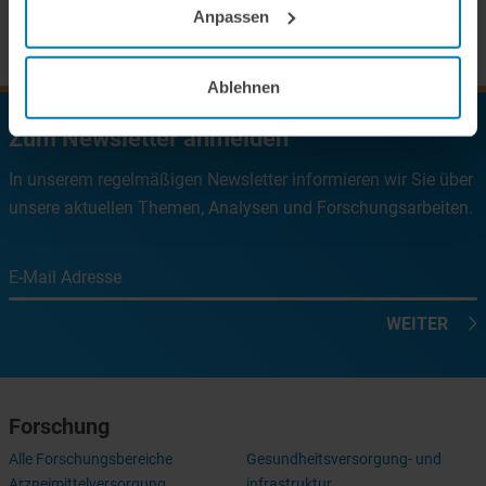
Anpassen
Ablehnen
Zum Newsletter anmelden
In unserem regelmäßigen Newsletter informieren wir Sie über
unsere aktuellen Themen, Analysen und Forschungsarbeiten.
E-Mail Adresse
WEITER
Forschung
Alle Forschungsbereiche
Gesundheitsversorgung- und
Arzneimittelversorgung
infrastruktur