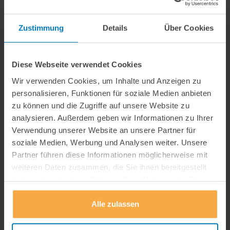
Zustimmung
Details
Über Cookies
Weitere Informationen
Aktuelles
Diese Webseite verwendet Cookies
Wir verwenden Cookies, um Inhalte und Anzeigen zu
Presse und Medien
personalisieren, Funktionen für soziale Medien anbieten
Newsletter
zu können und die Zugriffe auf unsere Website zu
analysieren. Außerdem geben wir Informationen zu Ihrer
Kooperationen
Verwendung unserer Website an unsere Partner für
soziale Medien, Werbung und Analysen weiter. Unsere
Wissenschaft kompakt
Partner führen diese Informationen möglicherweise mit
weiteren Daten zusammen, die Sie ihnen bereitgestellt
haben oder die sie im Rahmen Ihrer Nutzung der Dienste
gesammelt haben.
Alle zulassen