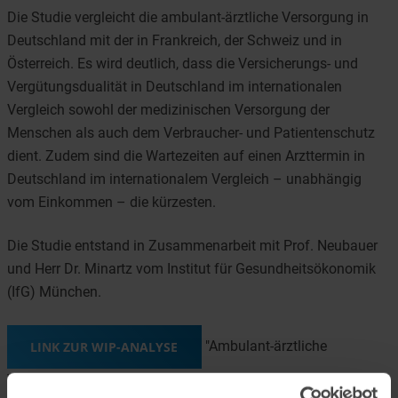
Die Studie vergleicht die ambulant-ärztliche Versorgung in
Deutschland mit der in Frankreich, der Schweiz und in
Österreich. Es wird deutlich, dass die Versicherungs- und
Vergütungsdualität in Deutschland im internationalen
Vergleich sowohl der medizinischen Versorgung der
Menschen als auch dem Verbraucher- und Patientenschutz
dient. Zudem sind die Wartezeiten auf einen Arzttermin in
Deutschland im internationalem Vergleich – unabhängig
vom Einkommen – die kürzesten.
Die Studie entstand in Zusammenarbeit mit Prof. Neubauer
und Herr Dr. Minartz vom Institut für Gesundheitsökonomik
(IfG) München.
"Ambulant-ärztliche
LINK ZUR WIP-ANALYSE
Versorgung - Ein Blick ins westeuropäische Ausland"