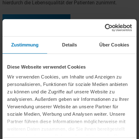
hierdurch die Lebensqualität der Patienten zunimmt.
"HIV-Report:
LINK ZUR WIP-ANALYSE
Epidemiologische und gesundheitsökonomische
Entwicklungen bei
Zustimmung
Details
Über Cookies
Privatversicherten"
Diese Webseite verwendet Cookies
Weitere Informationen
Wir verwenden Cookies, um Inhalte und Anzeigen zu
personalisieren, Funktionen für soziale Medien anbieten
Aktuelles
zu können und die Zugriffe auf unsere Website zu
analysieren. Außerdem geben wir Informationen zu Ihrer
Presse und Medien
Verwendung unserer Website an unsere Partner für
soziale Medien, Werbung und Analysen weiter. Unsere
Newsletter
Partner führen diese Informationen möglicherweise mit
weiteren Daten zusammen, die Sie ihnen bereitgestellt
Kooperationen
haben oder die sie im Rahmen Ihrer Nutzung der Dienste