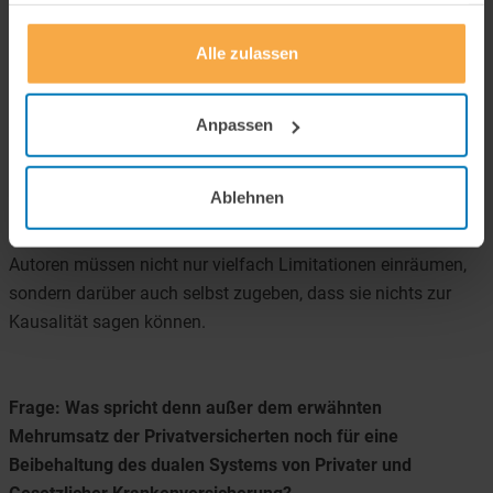
attraktiven Freizeitangeboten abhängig ist. Auch der Blick in
gesammelt haben.
andere Länder verdeutlicht: Ärzte sind überall ungleich verteilt
Alle zulassen
und dies ist offensichtlich unabhängig davon, wie die
Gesundheits-systeme finanziert werden oder wie die
Ärztevergütung ausgestaltet ist.
Anpassen
Im Übrigen gelingt es Bertelmann auch nicht, ihre alternative
Ablehnen
These zu belegen. Die Effekte in ihrem Regressionsmodell
sind sehr klein und überwiegend nicht signifikant. Die
Autoren müssen nicht nur vielfach Limitationen einräumen,
sondern darüber auch selbst zugeben, dass sie nichts zur
Kausalität sagen können.
Frage: Was spricht denn außer dem erwähnten
Mehrumsatz der Privatversicherten noch für eine
Beibehaltung des dualen Systems von Privater und