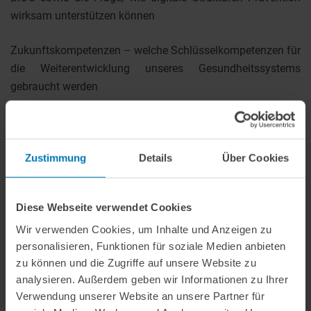
wirksam unterstützen können
Zukunftskompetenzen – welche Schlüsselkompetenzen für
die Weiterentwicklung unseres Gesundheitssystems
gebraucht werden
Dazu sind aktuell zwei zusammenfassende Artikel von Dr.
Christian Jacke und Dr. Frank Wild erschienen.
Zustimmung
Details
Über Cookies
Link zum Artikel in
Gesundheitsökonomie &
Qualitätsmanagement
Diese Webseite verwendet Cookies
Link zum Artikel im
Monitor Versorgungsforschung
Wir verwenden Cookies, um Inhalte und Anzeigen zu
personalisieren, Funktionen für soziale Medien anbieten
zu können und die Zugriffe auf unsere Website zu
analysieren. Außerdem geben wir Informationen zu Ihrer
Weitere Informationen
Verwendung unserer Website an unsere Partner für